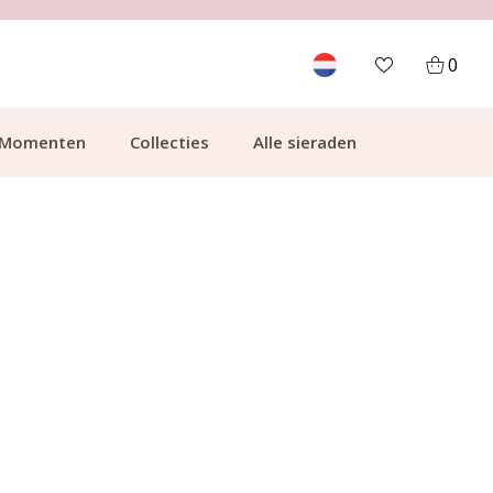
700.000+ TEVREDEN KLANTEN
0
Momenten
Collecties
Alle sieraden