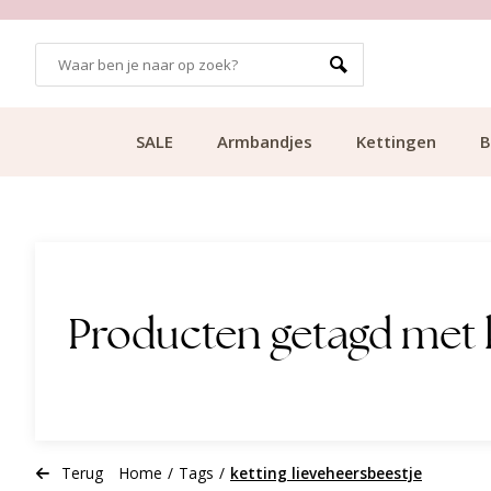
GRATIS BEZORGING VANAF €49.99
SALE
Armbandjes
Kettingen
B
Producten getagd met k
Terug
Home
/
Tags
/
ketting lieveheersbeestje