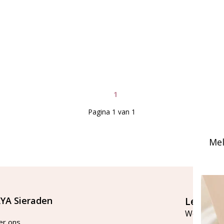
1
Pagina 1 van 1
Mel
YA Sieraden
Let's st
Word lid v
er ons