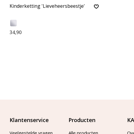
Kinderketting 'Lieveheersbeestje'
34,90
Klantenservice
Producten
KA
Veelgestelde vragen
Alle producten
Ov