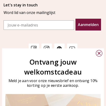
Let's stay in touch
Word lid van onze mailinglijst
Email
Aanmelden
Ontvang jouw
Klantenservice
KAYA Sieraden
welkomstcadeau
Bellen of WhatsApp Ma-Vr
Veelgestelde vragen
tussen 09:00-17:00
Sieraden onderhouden
Meld je aan voor onze nieuwsbrief en ontvang 10%
Tel: 0850003187
korting op je eerste aankoop.
Blog
WhatsApp: 0850003187
klantenservice@kayasierade
n.nl