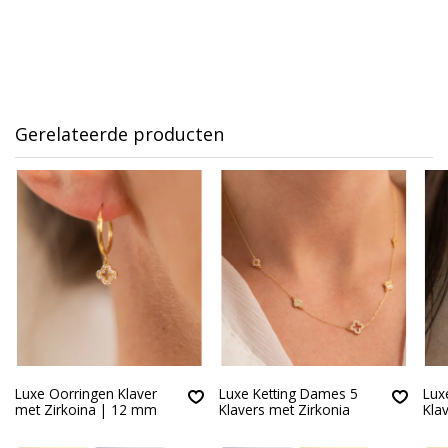
Gerelateerde producten
Luxe Oorringen Klaver
Luxe Ketting Dames 5
Lux
met Zirkoina | 12 mm
Klavers met Zirkonia
Klav