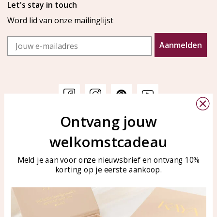
Let's stay in touch
Word lid van onze mailinglijst
Email
Aanmelden
Ontvang jouw
Klantenservice
KAYA Sieraden
welkomstcadeau
Bellen of WhatsApp Ma-Vr
Veelgestelde vragen
tussen 09:00-17:00
Sieraden onderhouden
Meld je aan voor onze nieuwsbrief en ontvang 10%
Tel: 0850003187
korting op je eerste aankoop.
Blog
WhatsApp: 0850003187
klantenservice@kayasierade
n.nl