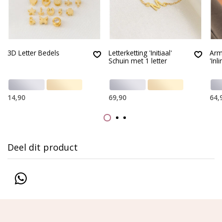
3D Letter Bedels
Letterketting 'Initiaal'
Arm
Schuin met 1 letter
'Inli
14,90
69,90
64,
Deel dit product