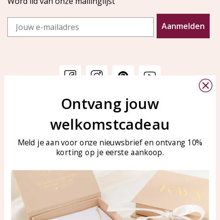
Word lid van onze mailinglijst
Email
Aanmelden
Ontvang jouw
Klantenservice
KAYA Sieraden
welkomstcadeau
Bellen of WhatsApp Ma-Vr
Veelgestelde vragen
tussen 09:00-17:00
Sieraden onderhouden
Meld je aan voor onze nieuwsbrief en ontvang 10%
Tel: 0850003187
korting op je eerste aankoop.
Blog
WhatsApp: 0850003187
klantenservice@kayasierade
n.nl