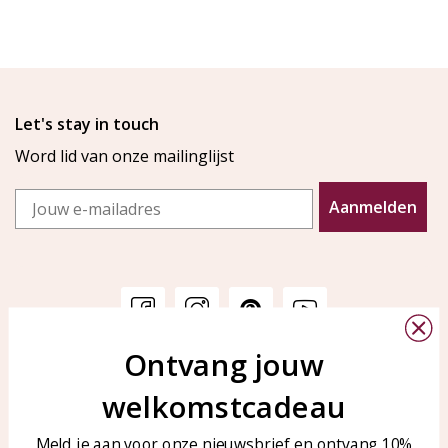
Let's stay in touch
Word lid van onze mailinglijst
Email
Aanmelden
Ontvang jouw
Klantenservice
KAYA Sieraden
welkomstcadeau
Bellen of WhatsApp Ma-Vr
Veelgestelde vragen
tussen 09:00-17:00
Sieraden onderhouden
Meld je aan voor onze nieuwsbrief en ontvang 10%