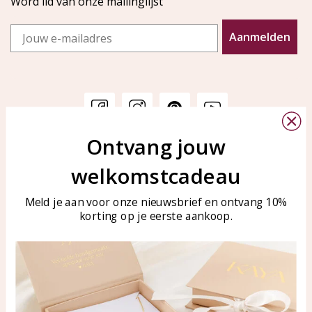
Word lid van onze mailinglijst
Email
Aanmelden
Ontvang jouw
Klantenservice
KAYA Sieraden
welkomstcadeau
Bellen of WhatsApp Ma-Vr
Veelgestelde vragen
tussen 09:00-17:00
Sieraden onderhouden
Meld je aan voor onze nieuwsbrief en ontvang 10%
Tel: 0850003187
korting op je eerste aankoop.
Blog
WhatsApp: 0850003187
klantenservice@kayasierade
n.nl