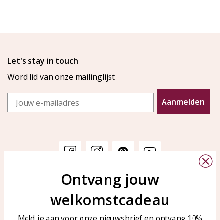
Let's stay in touch
Word lid van onze mailinglijst
Email
Aanmelden
Ontvang jouw
Klantenservice
KAYA Sieraden
welkomstcadeau
Bellen of WhatsApp Ma-Vr
Veelgestelde vragen
tussen 09:00-17:00
Sieraden onderhouden
Meld je aan voor onze nieuwsbrief en ontvang 10%