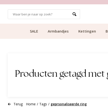
GRATIS BEZORGING VANAF €49.99
SALE
Armbandjes
Kettingen
B
Producten getagd met 
Terug
Home
/
Tags
/
geprsonaliseerde ring