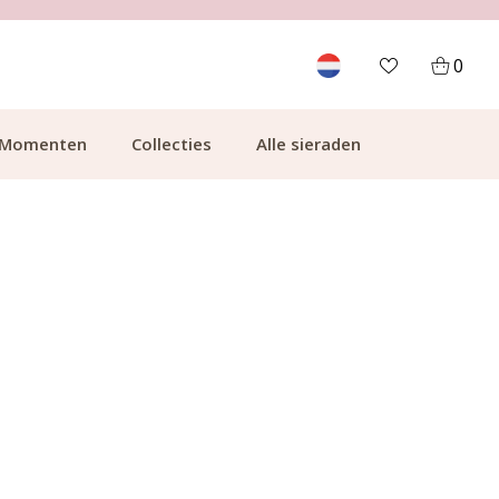
700.000+ TEVREDEN KLANTEN
0
Momenten
Collecties
Alle sieraden