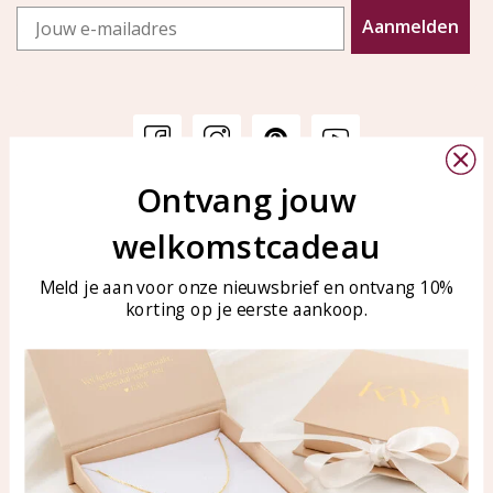
Email
Aanmelden
Ontvang jouw
Klantenservice
KAYA Sieraden
welkomstcadeau
Bellen of WhatsApp Ma-Vr
Veelgestelde vragen
tussen 09:00-17:00
Sieraden onderhouden
Meld je aan voor onze nieuwsbrief en ontvang 10%
Tel: 0850003187
korting op je eerste aankoop.
Blog
WhatsApp: 0850003187
klantenservice@kayasierade
n.nl
Producten
KAYA Sieraden