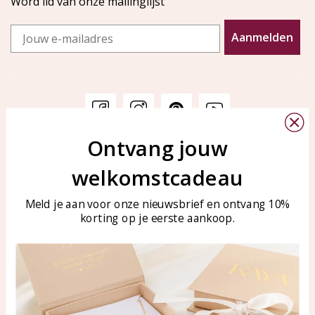
Word lid van onze mailinglijst
Email
Aanmelden
Ontvang jouw
Klantenservice
KAYA Sieraden
welkomstcadeau
Bellen of WhatsApp Ma-Vr
Veelgestelde vragen
tussen 09:00-17:00
Sieraden onderhouden
Meld je aan voor onze nieuwsbrief en ontvang 10%
Tel: 0850003187
korting op je eerste aankoop.
Blog
WhatsApp: 0850003187
klantenservice@kayasierade
n.nl