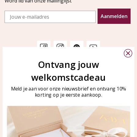
Word lid van onze mailinglijst
Email
Aanmelden
Ontvang jouw
Klantenservice
KAYA Sieraden
welkomstcadeau
Bellen of WhatsApp Ma-Vr
Veelgestelde vragen
tussen 09:00-17:00
Sieraden onderhouden
Meld je aan voor onze nieuwsbrief en ontvang 10%
Tel: 0850003187
korting op je eerste aankoop.
Blog
WhatsApp: 0850003187
klantenservice@kayasierade
n.nl