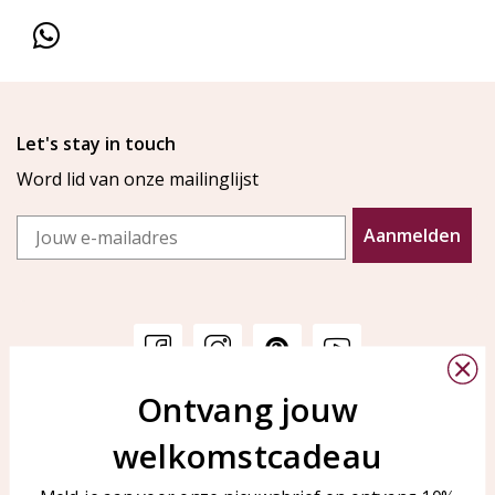
Let's stay in touch
Word lid van onze mailinglijst
Email
Aanmelden
Ontvang jouw
Klantenservice
KAYA Sieraden
welkomstcadeau
Bellen of WhatsApp Ma-Vr
Veelgestelde vragen
tussen 09:00-17:00
Sieraden onderhouden