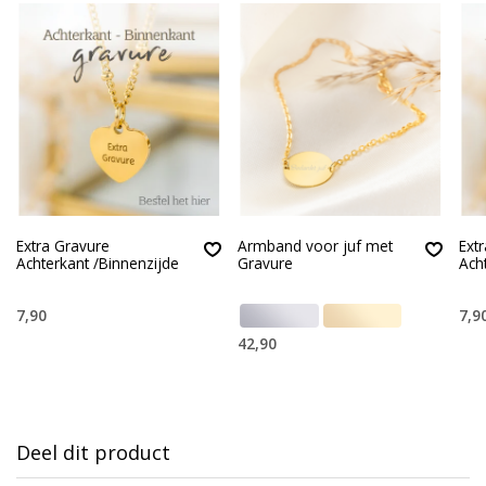
Extra Gravure
Armband voor juf met
Ext
Achterkant /Binnenzijde
Gravure
Ach
7,90
7,9
42,90
Deel dit product