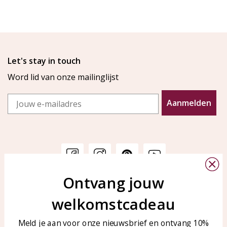
Let's stay in touch
Word lid van onze mailinglijst
Email
Aanmelden
Ontvang jouw
Klantenservice
KAYA Sieraden
welkomstcadeau
Bellen of WhatsApp Ma-Vr
Veelgestelde vragen
tussen 09:00-17:00
Sieraden onderhouden
Meld je aan voor onze nieuwsbrief en ontvang 10%
Tel: 0850003187