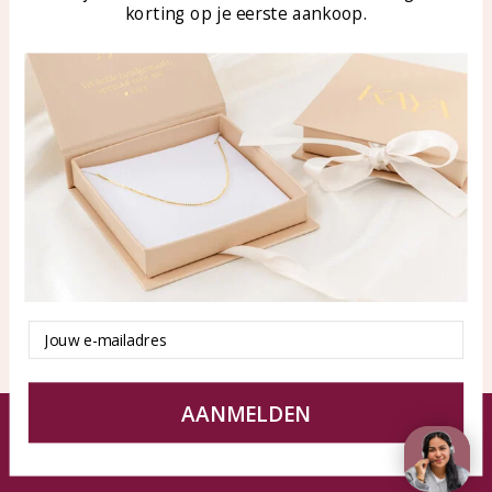
korting op je eerste aankoop.
Blog
WhatsApp: 0850003187
klantenservice@kayasierade
n.nl
Producten
KAYA Sieraden
Alle producten
Over ons
Nieuwe producten
Samenwerken?
Aanbiedingen
Tips en Advies
Duurzaamheid
Email
AANMELDEN
© KAYA Sieraden
Algemene voorwaarden
Disclaimer
Privacy Policy
Sitemap