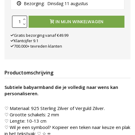
€7,00)
Bezorging:
Dinsdag 11 augustus
5. Bol hartje
klein (5 x 5 mm)
IN MIJN WINKELWAGEN
(+€6,00)
6. Bol hartje
Gratis bezorging vanaf €49.99
groot (7 x 8 mm)
Klantcijfer 9.1
(+€8,00)
700.000+ tevreden klanten
7. Hartje met
hartjes eruit (5 x
6 mm) (+€7,00)
Productomschrijving
8. Hartje met
hartje eruit (9 x
10 mm) (+€7,00)
Subtiele babyarmband die je volledig naar wens kan
personaliseren.
9. Hartje met
hartje eruit (9 x
10 mm) (+€8,00)
♡ Materiaal: 925 Sterling Zilver of Verguld Zilver.
♡ Grootte schakels: 2 mm
9. Witte parel
♡ Lengte: 10-13 cm
met hartje aan 1
♡ Wil je een symbool? Kopieer een teken naar keuze en plak
oogje (+€10,00)
in het tekstvak: ♡ ☆ ∞