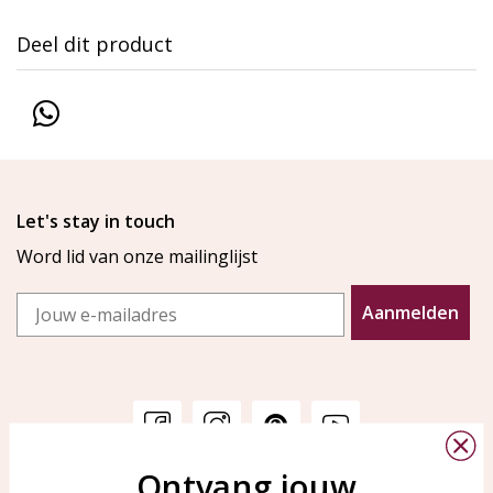
24. Kruisje met
Deel dit product
kristal (8 x 9
mm) (+€9,00)
25. Blauw
dolfijntje met
kristal (9 x 11
mm) (+€5,00)
26. Zeemeermin
(10 x 8 mm) (+
Let's stay in touch
€5,00)
Word lid van onze mailinglijst
27. - (+€9,00)
Email
28. Bronzen
Aanmelden
swarovski parel
(+€5,00)
29. engel met
hartje (+€8,00)
Ontvang jouw