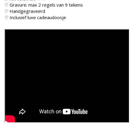
10. - (+€6,00)
♡ Gravure: max 2 regels van 9 tekens
♡ Handgegraveerd
11. Open kruisje
♡ Inclusief luxe cadeaudoosje
(6 x 4 mm) (+
€5,00)
UITVERKOCHT
12. Roze hartje
met glitters (8 x
7 mm) (+€6,00)
13. - (+€7,00)
14. Hartvormig
slotje (6 x 7 mm)
(+€8,00)
15.
Eenhoornhoofdje
(6 x 7 mm) (+
€5,00)
16. mini open
vlinder (6 x 7
mm) (+€5,00)