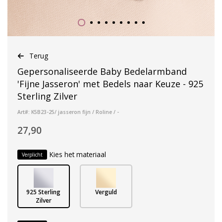
Terug
Gepersonaliseerde Baby Bedelarmband
'Fijne Jasseron' met Bedels naar Keuze - 925
Sterling Zilver
Art#: K5B23-25/ jasseron fijn / Roline / -
27,90
Kies het materiaal
Verplicht
925 Sterling
Verguld
Zilver