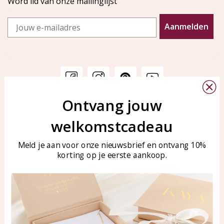
Word lid van onze mailinglijst
Email
Aanmelden
Ontvang jouw
Klantenservice
KAYA Sieraden
welkomstcadeau
Bellen of WhatsApp Ma-Vr
Veelgestelde vragen
tussen 09:00-17:00
Sieraden onderhouden
Meld je aan voor onze nieuwsbrief en ontvang 10%
Tel: 0850003187
korting op je eerste aankoop.
Blog
WhatsApp: 0850003187
klantenservice@kayasierade
n.nl