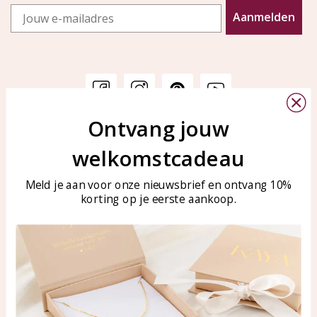
Email
Aanmelden
Ontvang jouw
Klantenservice
KAYA Sieraden
welkomstcadeau
Bellen of WhatsApp Ma-Vr
Veelgestelde vragen
tussen 09:00-17:00
Sieraden onderhouden
Meld je aan voor onze nieuwsbrief en ontvang 10%
Tel: 0850003187
korting op je eerste aankoop.
Blog
WhatsApp: 0850003187
klantenservice@kayasierade
n.nl
Producten
KAYA Sieraden