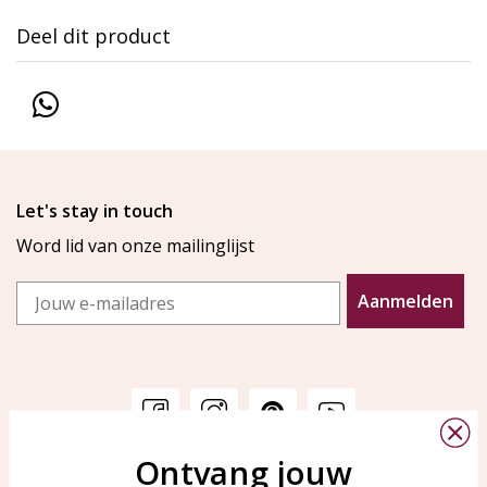
Deel dit product
Let's stay in touch
Word lid van onze mailinglijst
Email
Aanmelden
Ontvang jouw
Klantenservice
KAYA Sieraden