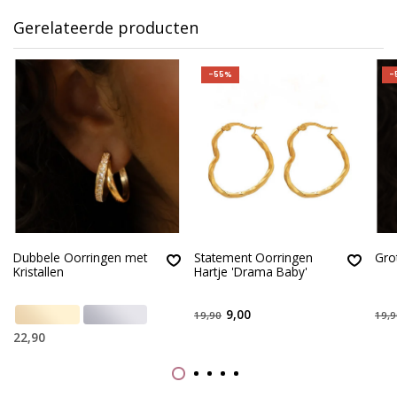
Gerelateerde producten
-55%
-
Dubbele Oorringen met
Statement Oorringen
Gro
Kristallen
Hartje 'Drama Baby'
9,00
19,90
19,9
22,90