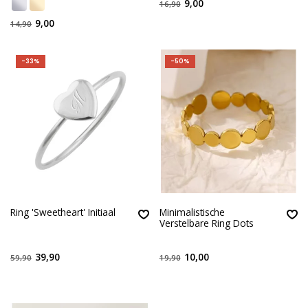
9,00
16,90
9,00
14,90
-33%
-50%
Ring 'Sweetheart' Initiaal
Minimalistische
Verstelbare Ring Dots
39,90
10,00
59,90
19,90