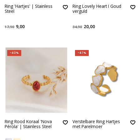
Ring 'Hartjes' | Stainless
Ring Lovely Heart I Goud
Steel
verguld
9,00
20,00
17,90
34,90
-40%
-47%
Ring Rood Koraal 'Nova
Verstelbare Ring Hartjes
Pérola' | Stainless Steel
met Parelmoer