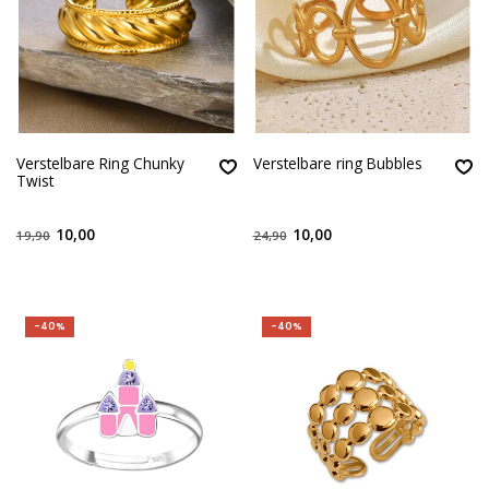
Verstelbare Ring Chunky
Verstelbare ring Bubbles
Twist
10,00
10,00
19,90
24,90
-40%
-40%