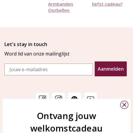
Armbanden
liefst cadeau?
Oorbellen
Let's stay in touch
Word lid van onze mailinglijst
Email
Aanmelden
Ontvang jouw
Klantenservice
KAYA Sieraden
welkomstcadeau
Bellen of WhatsApp Ma-Vr
Veelgestelde vragen