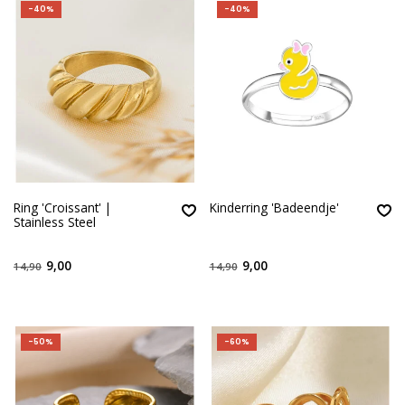
-40%
-40%
Ring 'Croissant' |
Kinderring 'Badeendje'
Stainless Steel
9,00
9,00
14,90
14,90
-50%
-60%