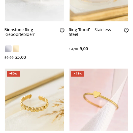
Birthstone Ring
Ring 'Rood' | Stainless
'Geboortebloem'
Steel
9,00
14,90
25,00
39,90
-50%
-43%