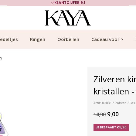
KLANTCIJFER 9.1
edeltjes
Ringen
Oorbellen
Cadeau voor >
n
Zilveren ki
kristallen 
Art#: R2B31 / Pakken / Los
9,00
14,90
JE BESPAART €5,90