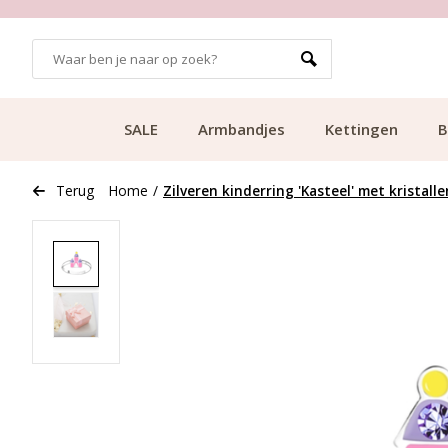
GRATIS BEZORGING VANAF €49.99
SALE
Armbandjes
Kettingen
B
Terug
Home
/
Zilveren kinderring 'Kasteel' met kristalle