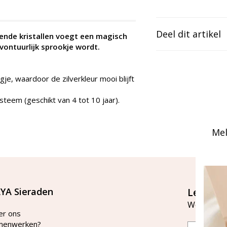
Deel dit artikel
ende kristallen voegt een magisch
vontuurlijk sprookje wordt.
je, waardoor de zilverkleur mooi blijft
steem (geschikt van 4 tot 10 jaar).
Mel
YA Sieraden
Let's st
Word lid v
er ons
menwerken?
Email