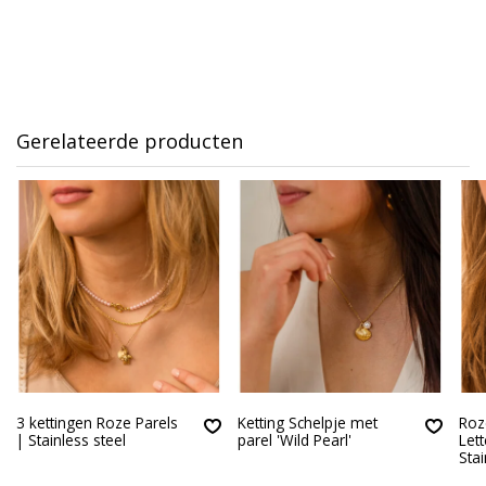
Gerelateerde producten
3 kettingen Roze Parels
Ketting Schelpje met
Roz
| Stainless steel
parel 'Wild Pearl'
Lett
Stai