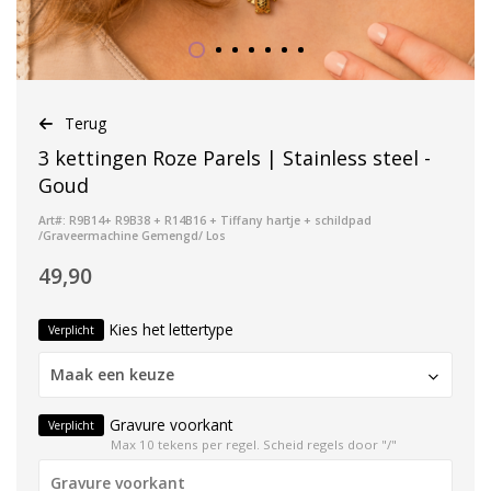
Terug
3 kettingen Roze Parels | Stainless steel -
Goud
Art#: R9B14+ R9B38 + R14B16 + Tiffany hartje + schildpad
/Graveermachine Gemengd/ Los
49,90
Kies het lettertype
Verplicht
Maak een keuze
Gravure voorkant
Verplicht
Max 10 tekens per regel. Scheid regels door "/"