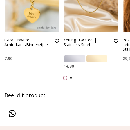
Extra Gravure
Ketting 'Twisted' |
Roz
Achterkant /Binnenzijde
Stainless Steel
Lett
Stai
7,90
29,
14,90
Deel dit product