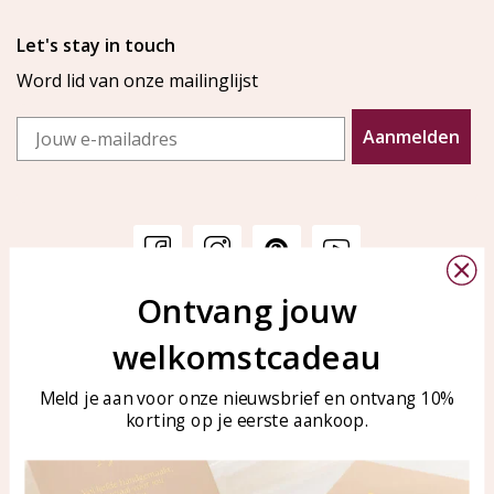
Let's stay in touch
Word lid van onze mailinglijst
Email
Aanmelden
Ontvang jouw
Klantenservice
KAYA Sieraden
welkomstcadeau
Bellen of WhatsApp Ma-Vr
Veelgestelde vragen
tussen 09:00-17:00
Sieraden onderhouden
Meld je aan voor onze nieuwsbrief en ontvang 10%
Tel: 0850003187
korting op je eerste aankoop.
Blog
WhatsApp: 0850003187
klantenservice@kayasierade