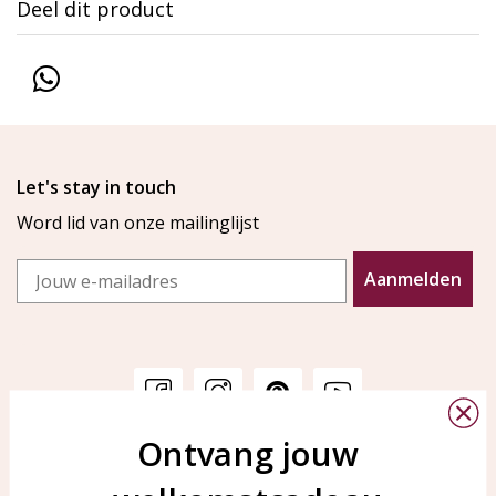
Deel dit product
Let's stay in touch
Word lid van onze mailinglijst
Email
Aanmelden
Ontvang jouw
Klantenservice
KAYA Sieraden