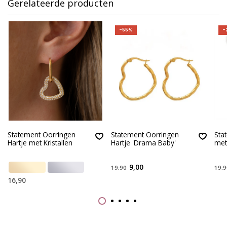
Gerelateerde producten
-55%
-
Statement Oorringen
Statement Oorringen
Sta
Hartje met Kristallen
Hartje 'Drama Baby'
met
9,00
19,90
19,9
16,90