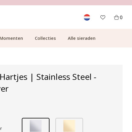
700.000+ TEVREDEN KLANTEN
0
Momenten
Collecties
Alle sieraden
artjes | Stainless Steel -
ver
r