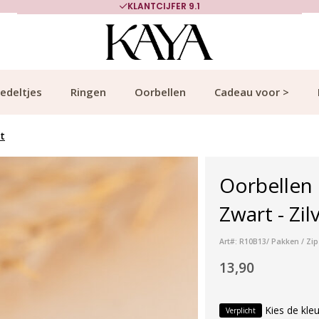
KLANTCIJFER 9.1
edeltjes
Ringen
Oorbellen
Cadeau voor >
rt
Oorbellen H
Zwart - Zil
Art#: R10B13/ Pakken / Zip
13,90
Kies de kleu
Verplicht