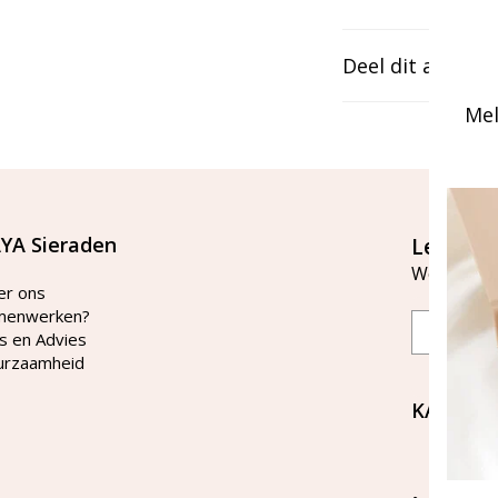
Deel dit artikel
Mel
YA Sieraden
Let's st
Word lid v
er ons
menwerken?
Email
s en Advies
urzaamheid
KAYA Si
Bellen 
tussen 