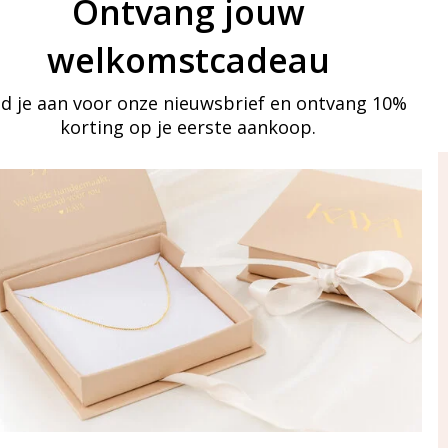
Ontvang jouw
welkomstcadeau
d je aan voor onze nieuwsbrief en ontvang 10%
korting op je eerste aankoop.
ay in touch
an onze mailinglijst
Aanmelden
eraden
of WhatsApp Ma-Vr
09:00-17:00