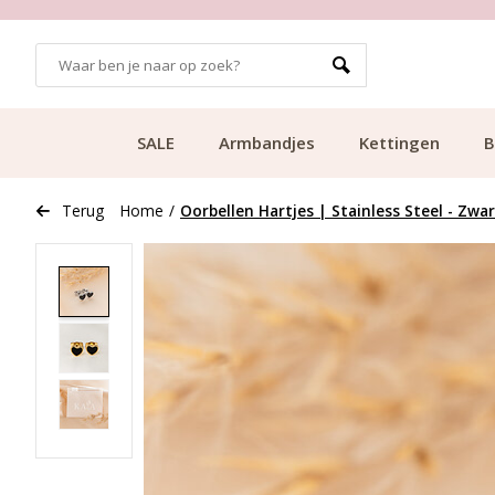
GRATIS BEZORGING VANAF €49.99
SALE
Armbandjes
Kettingen
B
Terug
Home
/
Oorbellen Hartjes | Stainless Steel - Zwa