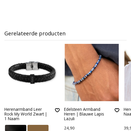
Gerelateerde producten
Herenarmband Leer
Edelsteen Armband
Her
Rock My World Zwart |
Heren | Blauwe Lapis
Naa
1 Naam
Lazuli
24,90
39,