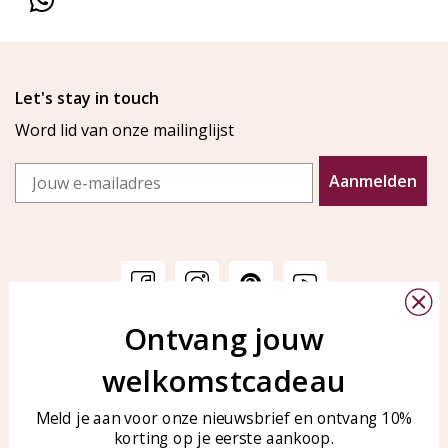
Let's stay in touch
Word lid van onze mailinglijst
Email
Aanmelden
Ontvang jouw
Klantenservice
KAYA Sieraden
welkomstcadeau
Bellen of WhatsApp Ma-Vr
Veelgestelde vragen
tussen 09:00-17:00
Sieraden onderhouden
Meld je aan voor onze nieuwsbrief en ontvang 10%
Tel: 0850003187
korting op je eerste aankoop.
Blog