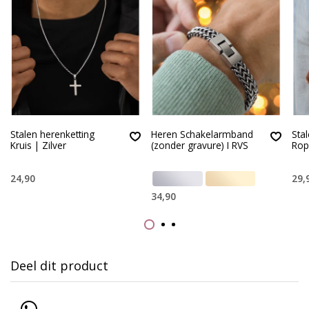
Stalen herenketting
Heren Schakelarmband
Sta
Kruis | Zilver
(zonder gravure) I RVS
Rop
24,90
29,
34,90
Deel dit product