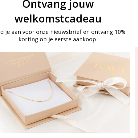
Ontvang jouw
welkomstcadeau
d je aan voor onze nieuwsbrief en ontvang 10%
korting op je eerste aankoop.
ay in touch
an onze mailinglijst
Aanmelden
eraden
of WhatsApp Ma-Vr
09:00-17:00