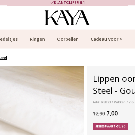
KLANTCIJFER 9.1
edeltjes
Ringen
Oorbellen
Cadeau voor >
teel
Lippen oor
Steel - Go
Art#: R8B23 / Pakken / Zip
7,00
12,90
JE BESPAART €5,90