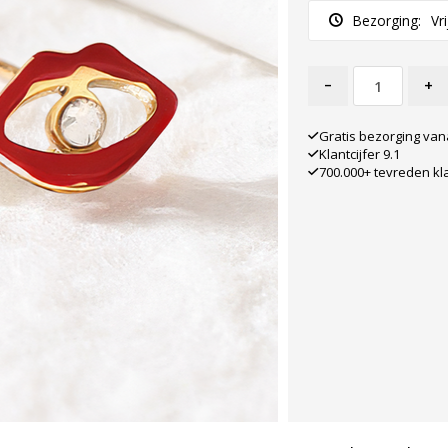
Bezorging:
Vr
-
+
Gratis bezorging van
Klantcijfer 9.1
700.000+ tevreden kl