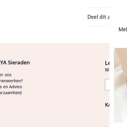
Deel dit artikel
Mel
YA Sieraden
Let's st
Word lid v
er ons
menwerken?
Email
s en Advies
urzaamheid
KAYA Si
Bellen 
tussen 