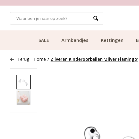
GRATIS BEZORGING VANAF €49.99
SALE
Armbandjes
Kettingen
B
Terug
Home
/
Zilveren Kinderoorbellen 'Zilver Flamingo'