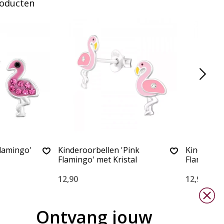
roducten
Flamingo'
Kinderoorbellen 'Pink
Kinderoorb
Flamingo' met Kristal
Flaming' 
12,90
12,90
Ontvang jouw