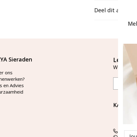
Deel dit artikel
Mel
YA Sieraden
Let's st
Word lid v
er ons
menwerken?
Email
s en Advies
urzaamheid
KAYA Si
Bellen 
tussen 
Tel: 08
Emai