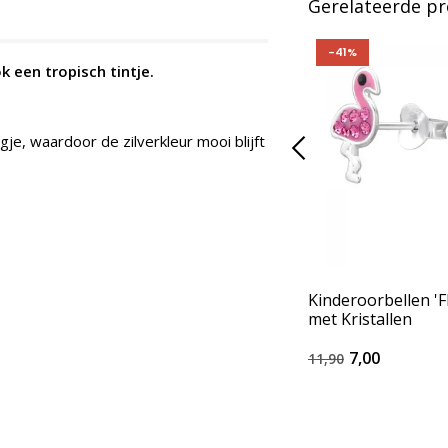
Gerelateerde p
-41%
 een tropisch tintje.
je, waardoor de zilverkleur mooi blijft
Kinderoorbellen '
met Kristallen
7,00
11,90