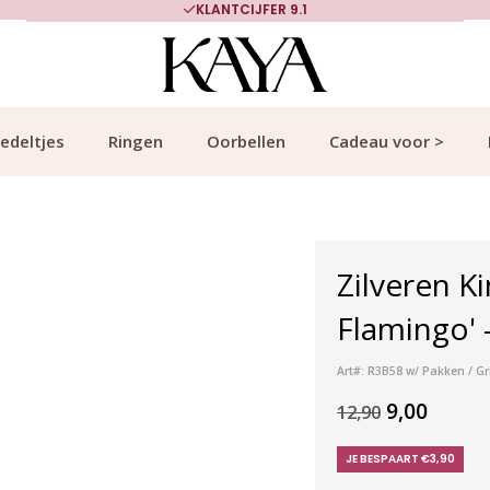
KLANTCIJFER 9.1
edeltjes
Ringen
Oorbellen
Cadeau voor >
Zilveren K
Flamingo' -
Art#: R3B58 w/ Pakken / Gr
9,00
12,90
JE BESPAART €3,90