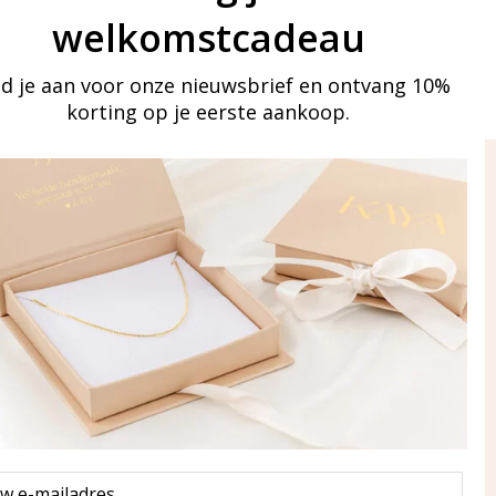
welkomstcadeau
d je aan voor onze nieuwsbrief en ontvang 10%
korting op je eerste aankoop.
ay in touch
an onze mailinglijst
Aanmelden
eraden
of WhatsApp Ma-Vr
09:00-17:00
5 000 31 87
l