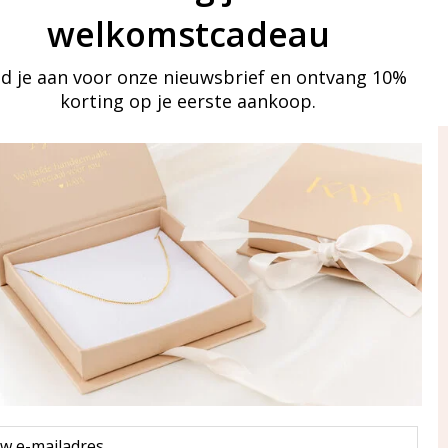
welkomstcadeau
d je aan voor onze nieuwsbrief en ontvang 10%
korting op je eerste aankoop.
ay in touch
an onze mailinglijst
Aanmelden
eraden
of WhatsApp Ma-Vr
09:00-17:00
5 000 31 87
l