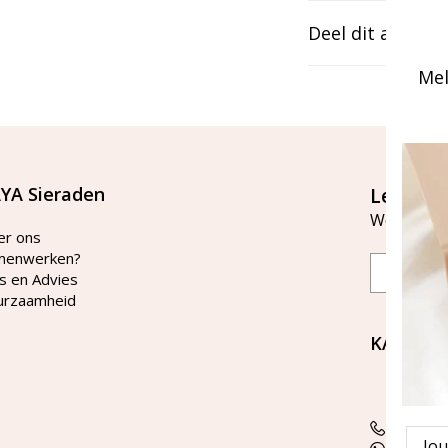
Deel dit artikel
Mel
YA Sieraden
Let's st
Word lid v
er ons
menwerken?
Email
s en Advies
urzaamheid
KAYA Si
Bellen 
tussen 
Tel: 08
Emai