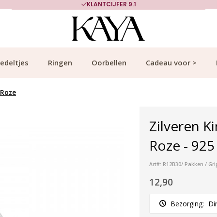
KLANTCIJFER 9.1
edeltjes
Ringen
Oorbellen
Cadeau voor >
 Roze
Zilveren K
Roze - 925 
Art#: R12B30/ Pakken / Gri
12,90
Bezorging:
Di