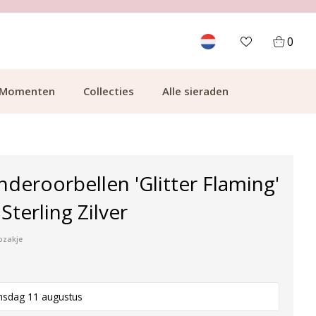
700.000+ TEVREDEN KLANTEN
0
Momenten
Collecties
Alle sieraden
inderoorbellen 'Glitter Flaming'
Sterling Zilver
pzakje
nsdag 11 augustus