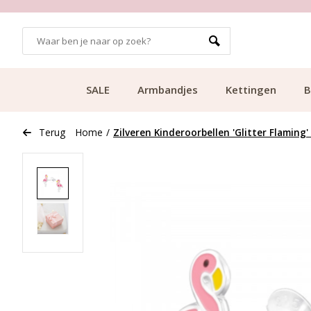
GRATIS BEZORGING VANAF €49.99
SALE
Armbandjes
Kettingen
B
Terug
Home
/
Zilveren Kinderoorbellen 'Glitter Flaming'