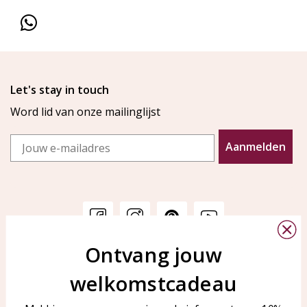
Let's stay in touch
Word lid van onze mailinglijst
Email
Aanmelden
Ontvang jouw
Klantenservice
KAYA Sieraden
welkomstcadeau
Bellen of WhatsApp Ma-Vr
Veelgestelde vragen
tussen 09:00-17:00
Sieraden onderhouden