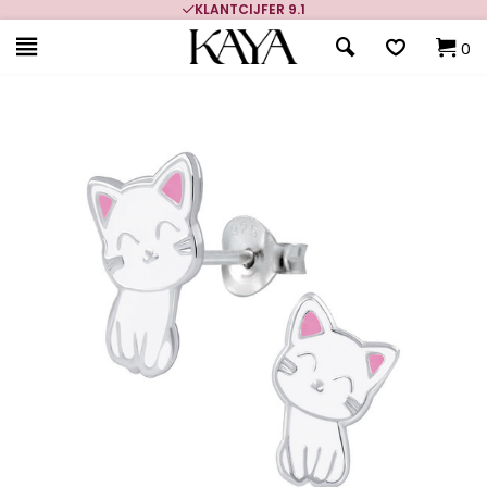
KLANTCIJFER 9.1
0