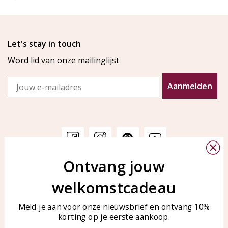
Let's stay in touch
Word lid van onze mailinglijst
Email
Aanmelden
Ontvang jouw
Klantenservice
KAYA Sieraden
welkomstcadeau
Bellen of WhatsApp Ma-Vr
Veelgestelde vragen
tussen 09:00-17:00
Sieraden onderhouden
Meld je aan voor onze nieuwsbrief en ontvang 10%
Tel: 0850003187
korting op je eerste aankoop.
Blog
WhatsApp: 0850003187