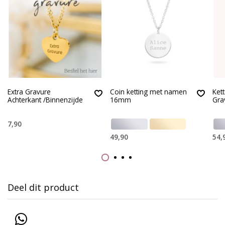
Extra Gravure
Coin ketting met namen
Ket
Achterkant /Binnenzijde
16mm
Grav
7,90
49,90
54,
Deel dit product