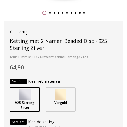
Terug
Ketting met 2 Namen Beaded Disc - 925
Sterling Zilver
Art#: 18mm K5B13 / Graveermachine Gemengd / Los
64,90
Kies het materiaal
Verplicht
925 Sterling
Verguld
Zilver
Kies de ketting
Verplicht
Welke maat ketting?