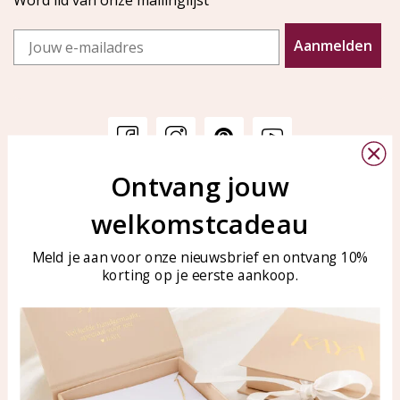
Word lid van onze mailinglijst
Email
Aanmelden
Ontvang jouw
Klantenservice
KAYA Sieraden
welkomstcadeau
Bellen of WhatsApp Ma-Vr
Veelgestelde vragen
tussen 09:00-17:00
Sieraden onderhouden
Meld je aan voor onze nieuwsbrief en ontvang 10%
Tel: 0850003187
korting op je eerste aankoop.
Blog
WhatsApp: 0850003187
klantenservice@kayasierade
n.nl