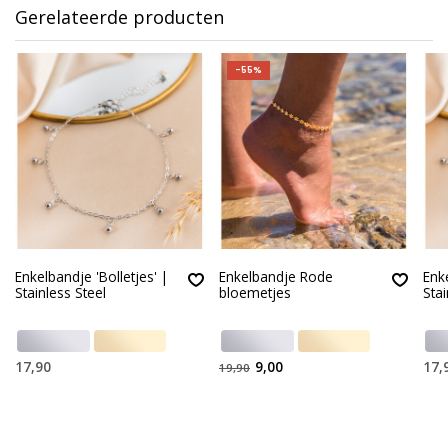
Gerelateerde producten
-55%
Enkelbandje 'Bolletjes' |
Enkelbandje Rode
Enke
Stainless Steel
bloemetjes
Stai
17,90
9,00
17,
19,90