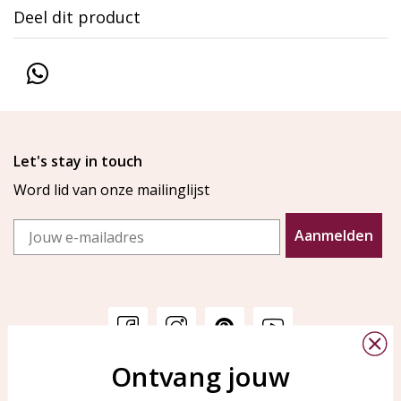
Deel dit product
Let's stay in touch
Word lid van onze mailinglijst
Email
Aanmelden
Ontvang jouw
Klantenservice
KAYA Sieraden