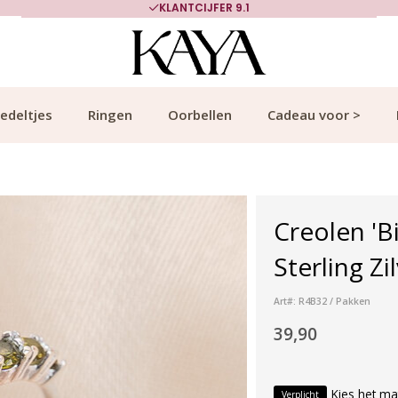
KLANTCIJFER 9.1
edeltjes
Ringen
Oorbellen
Cadeau voor >
Creolen 'B
Sterling Zi
Art#: R4B32 / Pakken
39,90
Kies het ma
Verplicht