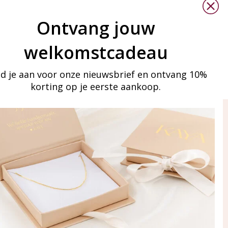
Ontvang jouw
welkomstcadeau
d je aan voor onze nieuwsbrief en ontvang 10%
korting op je eerste aankoop.
ay in touch
an onze mailinglijst
Aanmelden
eraden