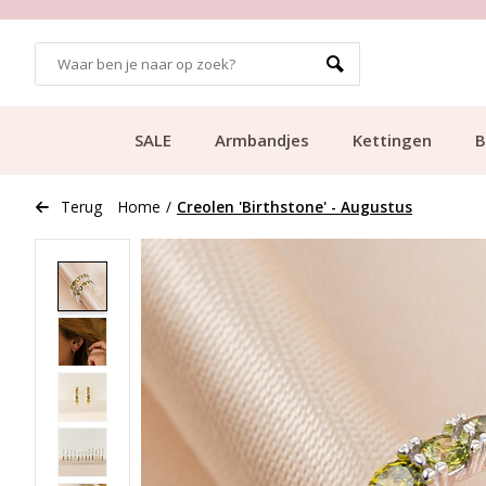
GRATIS BEZORGING VANAF €49.99
SALE
Armbandjes
Kettingen
B
Terug
Home
/
Creolen 'Birthstone' - Augustus