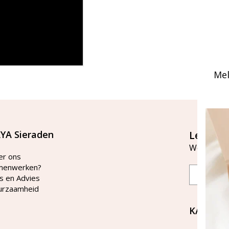
Mel
YA Sieraden
Let's st
Word lid v
er ons
menwerken?
Email
s en Advies
urzaamheid
KAYA Si