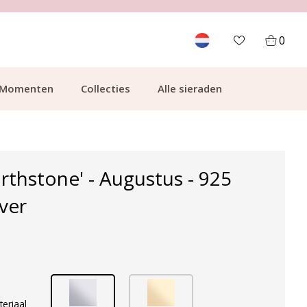
700.000+ TEVREDEN KLANTEN
0
Momenten
Collecties
Alle sieraden
irthstone' - Augustus - 925
lver
teriaal