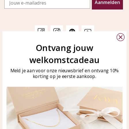
Email
Aanmelden
Ontvang jouw
Klantenservice
KAYA Sieraden
welkomstcadeau
Bellen of WhatsApp Ma-Vr
Veelgestelde vragen
tussen 09:00-17:00
Sieraden onderhouden
Meld je aan voor onze nieuwsbrief en ontvang 10%
Tel: 0850003187
korting op je eerste aankoop.
Blog
WhatsApp: 0850003187
klantenservice@kayasierade
n.nl
Producten
KAYA Sieraden
Alle producten
Over ons