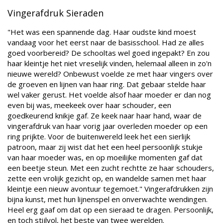
Vingerafdruk Sieraden
"Het was een spannende dag. Haar oudste kind moest
vandaag voor het eerst naar de basisschool. Had ze alles
goed voorbereid? De schooltas wel goed ingepakt? En zou
haar kleintje het niet vreselijk vinden, helemaal alleen in zo'n
nieuwe wereld? Onbewust voelde ze met haar vingers over
de groeven en lijnen van haar ring. Dat gebaar stelde haar
wel vaker gerust. Het voelde alsof haar moeder er dan nog
even bij was, meekeek over haar schouder, een
goedkeurend knikje gaf. Ze keek naar haar hand, waar de
vingerafdruk van haar vorig jaar overleden moeder op een
ring prijkte. Voor de buitenwereld leek het een sierlijk
patroon, maar zij wist dat het een heel persoonlijk stukje
van haar moeder was, en op moeilijke momenten gaf dat
een beetje steun. Met een zucht rechtte ze haar schouders,
zette een vrolijk gezicht op, en wandelde samen met haar
kleintje een nieuw avontuur tegemoet." Vingerafdrukken zijn
bijna kunst, met hun lijnenspel en onverwachte wendingen.
Heel erg gaaf om dat op een sieraad te dragen. Persoonlijk,
en toch stijlvol, het beste van twee werelden.