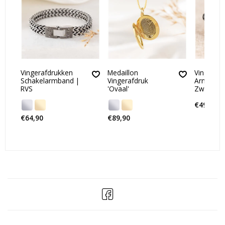
Vingerafdrukken
Medaillon
Vingeraf
Schakelarmband |
Vingerafdruk
Armband 
RVS
'Ovaal'
Zwart Le
€49,90
€64,90
€89,90