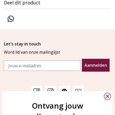
Deel dit product
Let's stay in touch
Word lid van onze mailinglijst
Email
Aanmelden
Ontvang jouw
Klantenservice
KAYA Sieraden