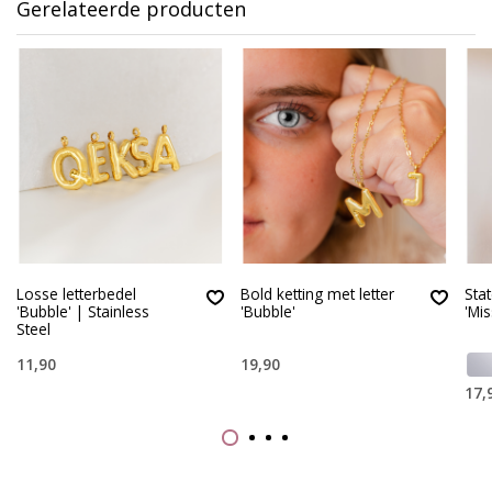
Gerelateerde producten
Losse letterbedel
Bold ketting met letter
Sta
'Bubble' | Stainless
'Bubble'
'Mi
Steel
11,90
19,90
17,