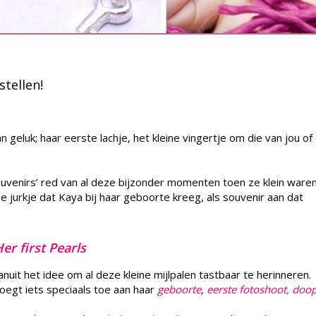
stellen!
geluk; haar eerste lachje, het kleine vingertje om die van jou of
‘souvenirs’ red van al deze bijzonder momenten toen ze klein waren
e jurkje dat Kaya bij haar geboorte kreeg, als souvenir aan dat
er first Pearls
anuit het idee om al deze kleine mijlpalen tastbaar te herinneren.
egt iets speciaals toe aan haar
geboorte
,
eerste
fotoshoot, doo