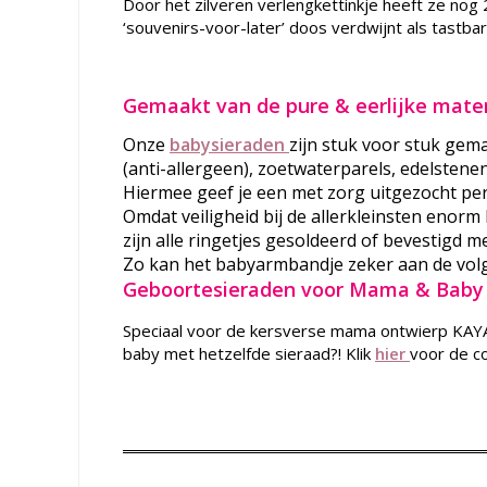
Door het zilveren verlengkettinkje heeft ze nog 
‘souvenirs-voor-later’ doos verdwijnt als tastbar
Gemaakt van de pure & eerlijke mate
Onze
babysieraden
zijn stuk voor stuk gema
(anti-allergeen), zoetwaterparels, edelstenen
Hiermee geef je een met zorg uitgezocht pers
Omdat veiligheid bij de allerkleinsten enorm
zijn alle ringetjes gesoldeerd of bevestigd m
Zo kan het babyarmbandje zeker aan de vo
Geboortesieraden voor Mama & Baby
Speciaal voor de kersverse mama ontwierp KAY
baby met hetzelfde sieraad?! Klik
hier
voor de co