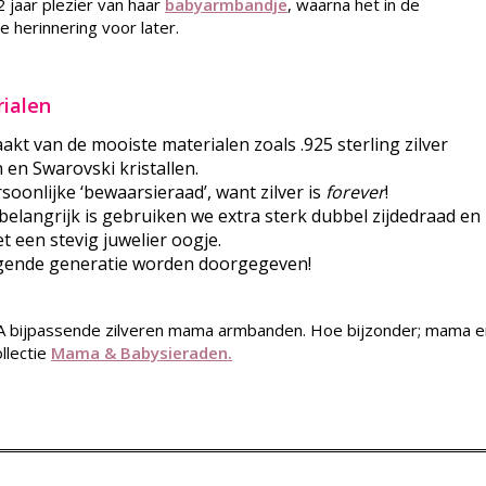
2 jaar plezier van haar
babyarmbandje
, waarna het in de
e herinnering voor later.
rialen
akt van de mooiste materialen zoals .925 sterling zilver
 en Swarovski kristallen.
oonlijke ‘bewaarsieraad’, want zilver is
forever
!
 belangrijk is gebruiken we extra sterk dubbel zijdedraad en
et een stevig juwelier oogje.
lgende generatie worden doorgegeven!
A bijpassende zilveren mama armbanden. Hoe bijzonder; mama e
llectie
Mama & Babysieraden.