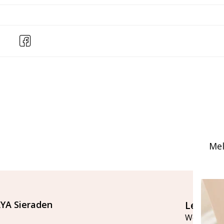
Mel
YA Sieraden
Let's st
Word lid v