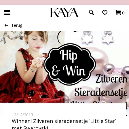
0
Terug
12/12/2013
Winnen! Zilveren sieradensetje ‘Little Star’
met Swarovski