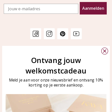
Email
Aanmelden
Klantenservice
KAYA Sieraden
Bellen of WhatsApp Ma-Vr
Ontvang jouw
Veelgestelde vragen
tussen 09:00-17:00
Sieraden onderhouden
welkomstcadeau
Tel: 0850003187
Blog
WhatsApp: 0850003187
Meld je aan voor onze nieuwsbrief en ontvang 10%
klantenservice@kayasierade
korting op je eerste aankoop.
n.nl
Producten
KAYA Sieraden