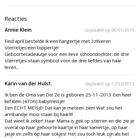
Reacties
Annie Klein
Geplaatst op 06/01/2015
Eind april bestelde ik een hangertje met 3zilveren
sterretjes:een toppertje!
Geboortecadeautje voor een lieve schoondochter: de drie
sterretjes staan symbool voor de drie liefdes van haar
leven...
Karin van der Hulst
Geplaatst op 12/22/2013
Ik ben de Oma van Do! Ze is geboren 25-11-2013 Een heel
lief klein (47cm) babymeisje!
Een ECHT MEISJE! Dat kan je meteen zien! Wat zou het
armbandje mooi staan bij haar!!!!
Dat weet ik zeker! Haar Mama is gek op sterren en die zie je
overal op haar geboorte kaartje in haar kamertje, op haar
jasje en zelfs op haar sokjes! Het zou toch leuk zijn als het