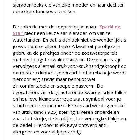
sieradenreeks die van elke moeder en haar dochter
echte kerstprinsesjes maken.
De collectie met de toepasselijke naam
‘Sparkling
Star’
biedt een keuze aan sieraden om van te
watertanden. En dat is dan ook niet verwonderlijk als
je weet dat er alleen triple-A kwaliteit pareltje zijn
gebruikt, de pareltjes onder de zoetwaterparels
met het hoogste kwaliteitsniveau. Deze parels zijn
vervolgens allemaal
stuk-voor-stuk
handgeknoopt op
extra sterk dubbel zijdedraad. Het armbandje wordt
hierdoor erg stevig maar behoudt wel
z’n comfortabele en soepele pasvorm. De
eyecatchers zijn de glinsterende Swarovski kristallen
en het lieve kleine sterretje staat symbool voor je
schitterende kleine meid! Elk sieraad wordt gemaakt
van uitsluitend (.925) sterling zilveren onderdelen
zoals het slotje, de kraaltjes, het verlengkettinkje en
de bedel. Hierdoor is elk Kaya ontwerp anti-
allergeen en voor altijd prachtig.