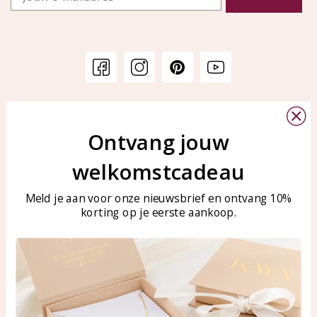
Klantenservice
KAYA Sieraden
Bellen of WhatsApp Ma-Vr
Ontvang jouw
Veelgestelde vragen
tussen 09:00-17:00
Sieraden onderhouden
welkomstcadeau
Tel: 0850003187
Blog
WhatsApp: 0850003187
Meld je aan voor onze nieuwsbrief en ontvang 10%
klantenservice@kayasierade
korting op je eerste aankoop.
n.nl
Producten
KAYA Sieraden
Alle producten
Over ons