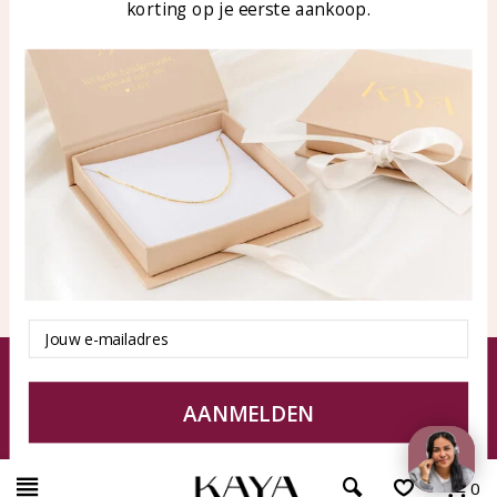
klantenservice@kayasierade
korting op je eerste aankoop.
n.nl
Producten
KAYA Sieraden
Alle producten
Over ons
Nieuwe producten
Samenwerken?
Aanbiedingen
Tips en Advies
Duurzaamheid
Email
© KAYA Sieraden
Algemene voorwaarden
Disclaimer
Privacy Policy
Sitemap
AANMELDEN
0