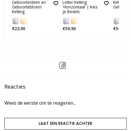
Geboortesteen en
Letter Ketting
Ketting m
Geboortebloem
'Horizontaal' | Kies
Geboorte
Ketting
je Bedels
€23,90
€59,90
€54,90
Reacties
Wees de eerste om te reageren...
LAAT EEN REACTIE ACHTER