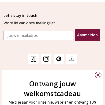
Let's stay in touch
Word lid van onze mailinglijst
Email
Aanmelden
Klantenservice
KAYA Sieraden
Bellen of WhatsApp Ma-Vr
Ontvang jouw
Veelgestelde vragen
tussen 09:00-17:00
Sieraden onderhouden
welkomstcadeau
Tel: 0850003187
Blog
WhatsApp: 0850003187
Meld je aan voor onze nieuwsbrief en ontvang 10%