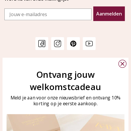
Email
Aanmelden
Klantenservice
KAYA Sieraden
Bellen of WhatsApp Ma-Vr
Ontvang jouw
Veelgestelde vragen
tussen 09:00-17:00
Sieraden onderhouden
welkomstcadeau
Tel: 0850003187
Blog
WhatsApp: 0850003187
Meld je aan voor onze nieuwsbrief en ontvang 10%
klantenservice@kayasierade
korting op je eerste aankoop.
n.nl
Producten
KAYA Sieraden