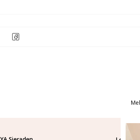
Mel
YA Sieraden
Let's st