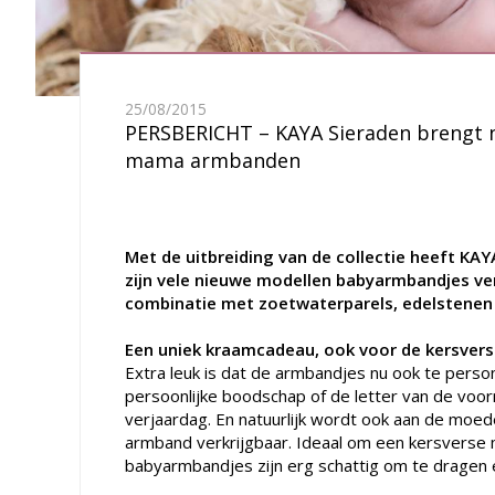
25/08/2015
PERSBERICHT – KAYA Sieraden brengt n
mama armbanden
Met de uitbreiding van de collectie heeft KA
zijn vele nieuwe modellen babyarmbandjes verk
combinatie met zoetwaterparels, edelstenen e
Een uniek kraamcadeau, ook voor de kersver
Extra leuk is dat de armbandjes nu ook te perso
persoonlijke boodschap of de letter van de voor
verjaardag. En natuurlijk wordt ook aan de moede
armband verkrijgbaar. Ideaal om een kersverse
babyarmbandjes zijn erg schattig om te dragen e