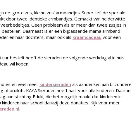
jn de ‘grote zus, kleine zus’ armbandjes. Super lief: de speciale
ukt door twee identieke armbandjes. Gemaakt van helderwitte
graveerbedeltjes. Geen probleem als er meer dan twee zusjes in
j te bestellen. Daarnaast is er een bijpassende mama armband
eder en haar dochters, maar ook als
kraamcadeau
voor een
0 uur bestelt heeft de sieraden de volgende werkdag al in huis.
deau wil kopen.
ndjes en veel meer
kindersieraden
als aandenken aan bijzonder
of bruiloft. KAYA Sieraden heeft hart voor alle kinderen. Daaro
 aan stichting Eduki, die het mogelijk maakt dat kinderen in
 kinderen naar school dankzij deze donaties. Kijk voor meer
eraden.nl
.