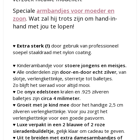
Speciale
armbandjes voor moeder en
zoon
. Wat zal hij trots zijn om hand-in-
hand met jou te lopen!
♥
Extra sterk (!)
door gebruik van professioneel
soepel staaldraad met nylon coating.
♥ Kinderambandje voor
stoere jongens en meisjes.
♥ Alle onderdelen zijn
door-en-door echt zilver
, van
slotje, verlengkettinkje, sterretje tot balletjes.
Zo blijft het sieraad voor altijd mooi.
♥
De
onyx edelsteen
kralen en .925 zilveren
balletjes zijn
circa 4 milimeter.
♥ Groeit met je kind mee
door het handige 2,5 cm
zilveren verlengkettinkje. Voor jou zorgt het
verlengkettinkje voor een goede pasvorm.
♥ Luxe verpakt in een 2 blauwe of 2 roze
sieradenbuildeltje
, gelijk klaar om cadeau te geven.
♥ Uit te breiden met extra damesarmbandjes of