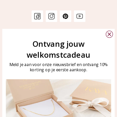
Klantenservice
KAYA Sieraden
Bellen of WhatsApp Ma-Vr
Ontvang jouw
Veelgestelde vragen
tussen 09:00-17:00
Sieraden onderhouden
welkomstcadeau
Tel: 0850003187
Blog
WhatsApp: 0850003187
Meld je aan voor onze nieuwsbrief en ontvang 10%
klantenservice@kayasierade
korting op je eerste aankoop.
n.nl
Producten
KAYA Sieraden
Alle producten
Over ons
Nieuwe producten
Samenwerken?