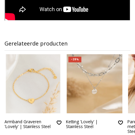
Gerelateerde producten
-28%
Armband Graveren
Ketting 'Lovely' |
Pare
'Lovely' | Stainless Steel
Stainless Steel
met 
Stee