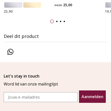
25,00
34,90
25,90
19,
Deel dit product
Let's stay in touch
Word lid van onze mailinglijst
Email
Aanmelden