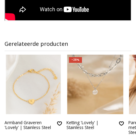
Gerelateerde producten
-28%
Armband Graveren
Ketting 'Lovely' |
Pare
'Lovely' | Stainless Steel
Stainless Steel
met 
Stee