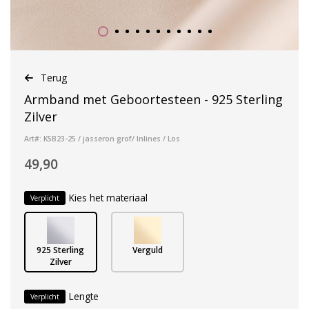
Terug
Armband met Geboortesteen - 925 Sterling
Zilver
Art#: K5B23-25 / jasseron grof/ Inlines / Los
49,90
Kies het materiaal
Verplicht
925 Sterling
Verguld
Zilver
Lengte
Verplicht