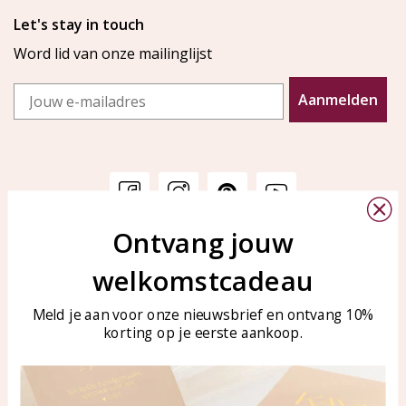
Let's stay in touch
Word lid van onze mailinglijst
Email
Aanmelden
Ontvang jouw
Klantenservice
KAYA Sieraden
welkomstcadeau
Bellen of WhatsApp Ma-Vr
Veelgestelde vragen
tussen 09:00-17:00
Sieraden onderhouden
Meld je aan voor onze nieuwsbrief en ontvang 10%
Tel: 0850003187
korting op je eerste aankoop.
Blog
WhatsApp: 0850003187
klantenservice@kayasierade
n.nl