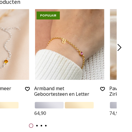
roducten
POPULAIR
 meer
Armband met
Pavé Kett
Geboortesteen en Letter
Zirkonia s
64,90
74,90