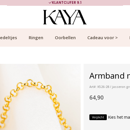
KLANTCIJFER 9.1
edeltjes
Ringen
Oorbellen
Cadeau voor >
Armband m
Art#: K526-28 / jasseron gro
64,90
Kies het ma
Verplicht