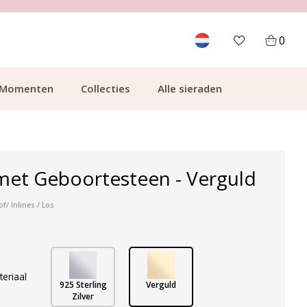
700.000+ TEVREDEN KLANTEN
0
Momenten
Collecties
Alle sieraden
et Geboortesteen - Verguld
f/ Inlines / Los
teriaal
925 Sterling
Verguld
Zilver