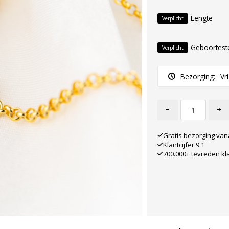
Lengte
Verplicht
Geboortest
Verplicht
Bezorging:
Vr
-
+
Gratis bezorging van
Klantcijfer 9.1
700.000+ tevreden kl