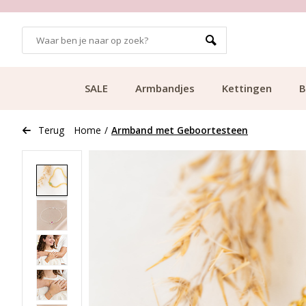
GRATIS BEZORGING VANAF €49.99
SALE
Armbandjes
Kettingen
B
Terug
Home
/
Armband met Geboortesteen