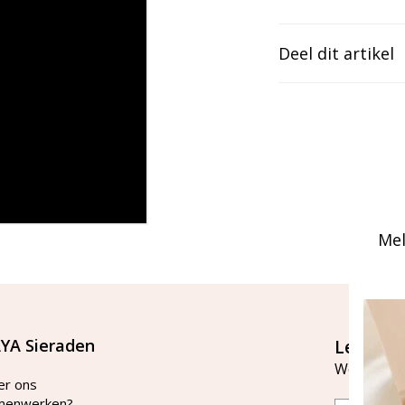
Deel dit artikel
Mel
YA Sieraden
Let's st
Word lid v
er ons
menwerken?