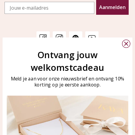
Email
Aanmelden
Ontvang jouw
Klantenservice
KAYA Sieraden
welkomstcadeau
Bellen of WhatsApp Ma-Vr
Veelgestelde vragen
tussen 09:00-17:00
Sieraden onderhouden
Meld je aan voor onze nieuwsbrief en ontvang 10%
Tel: 0850003187
korting op je eerste aankoop.
Blog
WhatsApp: 0850003187
klantenservice@kayasierade
n.nl
Producten
KAYA Sieraden