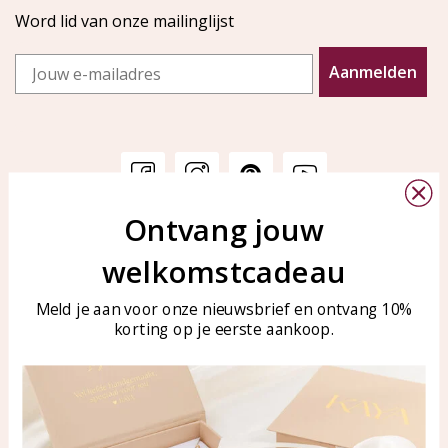
Word lid van onze mailinglijst
Email
Aanmelden
Ontvang jouw
Klantenservice
KAYA Sieraden
welkomstcadeau
Bellen of WhatsApp Ma-Vr
Veelgestelde vragen
tussen 09:00-17:00
Sieraden onderhouden
Meld je aan voor onze nieuwsbrief en ontvang 10%
Tel: 0850003187
korting op je eerste aankoop.
Blog
WhatsApp: 0850003187
klantenservice@kayasierade
n.nl